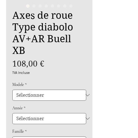
Axes de roue
Type diabolo
AV+AR Buell
XB
Prix
108,00 €
TVA Incluse
Modele
*
Année
*
Famille
*