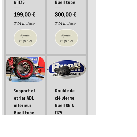
& 1125
Buell tube
Prix
Prix
199,00 €
300,00 €
TVA Incluse
TVA Incluse
Ajouter
Ajouter
au panier
au panier
Support et
Double de
etrier ADL
clé vierge
inferieur
Buell XB &
Buell tube
1125
Prix
Prix
280,00 €
19,90 €
TVA Incluse
TVA Incluse