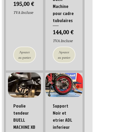
Prix
195,00 €
Machine
pour cadre
TVA Incluse
tubulaires
Prix
144,00 €
TVA Incluse
Ajouter
Ajouter
au panier
au panier
Poulie
Support
tendeur
Noir et
BUELL
etrier ADL
MACHINE XB
inferieur