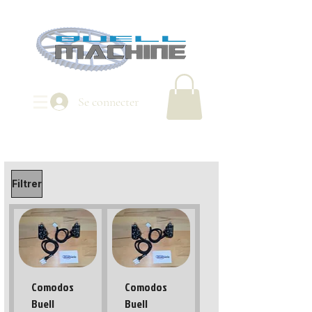
Se connecter
Filtrer
Comodos
Comodos
Buell
Buell