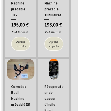
Machine
Machine
précablé
précablé
1125
Tubulaires
Prix
Prix
195,00 €
195,00 €
TVA Incluse
TVA Incluse
Ajouter
Ajouter
au panier
au panier
Comodos
Récuperate
Buell
ur de
Machine
vapeur
précablé XB
d'huile
Buell