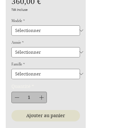
Prix
360,00 €
TVA Incluse
Modele
*
Année
*
Famille
*
Quantité
*
Ajouter au panier