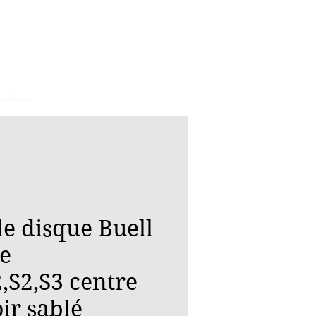
outique
le disque Buell
e
,S2,S3 centre
ir sablé