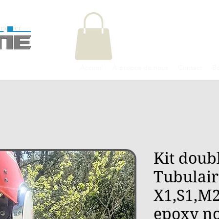
necter
Accueil
À propos de nous
Contact
B
Kit doub
Tubulair
X1,S1,M2
epoxy no